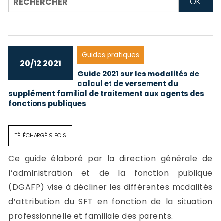
-
a
c
2
F
L
Guides pratiques
u
20/12 2021
Guide 2021 sur les modalités de
calcul et de versement du
supplément familial de traitement aux agents des
fonctions publiques
TÉLÉCHARGÉ 9 FOIS
Ce guide élaboré par la direction générale de
l’administration et de la fonction publique
(DGAFP) vise à décliner les différentes modalités
d’attribution du SFT en fonction de la situation
professionnelle et familiale des parents.