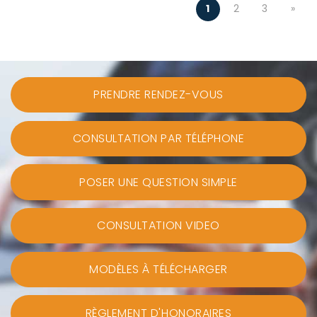
1
2
3
»
PRENDRE RENDEZ-VOUS
CONSULTATION PAR TÉLÉPHONE
POSER UNE QUESTION SIMPLE
CONSULTATION VIDEO
MODÈLES À TÉLÉCHARGER
RÈGLEMENT D'HONORAIRES