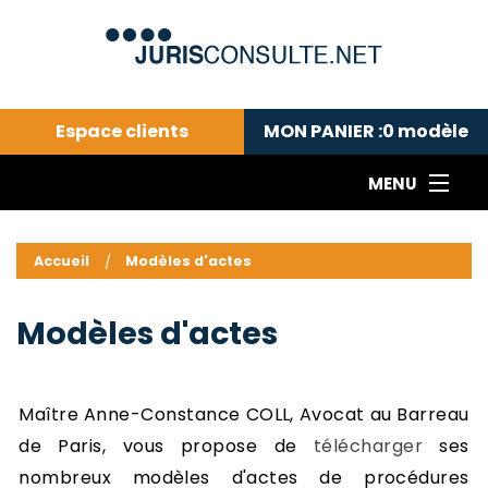
Espace clients
MON PANIER :
0
modèle
MENU
Le cabinet COLL
---Actualités du droit public---
L
Accueil
Modèles d'actes
Droit pénal---
c
Droit privé ---
C
Modèles d'actes
Abonnement aux actualités
C
---Me contacter
C
B
-
Maître Anne-Constance COLL, Avocat au Barreau
d
-
de Paris, vous propose de
télécharger
ses
h
-
nombreux
modèles d'actes de procédures