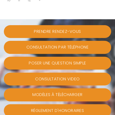
10
11
12
»
PRENDRE RENDEZ-VOUS
CONSULTATION PAR TÉLÉPHONE
POSER UNE QUESTION SIMPLE
CONSULTATION VIDEO
MODÈLES À TÉLÉCHARGER
RÈGLEMENT D'HONORAIRES