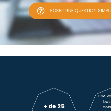
POSER UNE QUESTION SIMPL
Une vé
bas
+ de 25
don