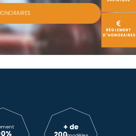
JURIDIQUE
HONORAIRES
RÈGLEMENT
D'HONORAIRES
+ de
ement
00%
200
modèles