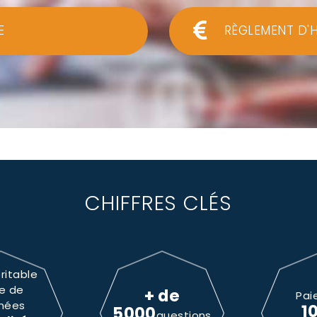
E
RÈGLEMENT D'
CHIFFRES CLÉS
ritable
e de
+ de
Pai
nées
1
5000
questions