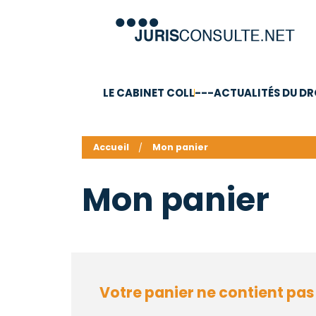
LE CABINET COLL
---ACTUALITÉS DU DR
C.V.
Compétences
Barême des honoraires - a
Accueil
Mon panier
Mon panier
Votre panier ne contient pas d