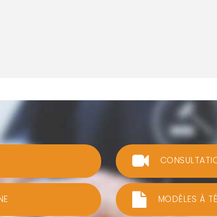
CONSULTATI
NE
MODÈLES À T