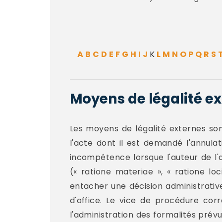
A
B
C
D
E
F
G
H
I
J
K
L
M
N
O
P
Q
R
S
Moyens de légalité e
Les moyens de légalité externes son
l'acte dont il est demandé l'annulat
incompétence lorsque l'auteur de l'
(« ratione materiae », « ratione lo
entacher une décision administrative
d'office. Le vice de procédure co
l'administration des formalités prévu