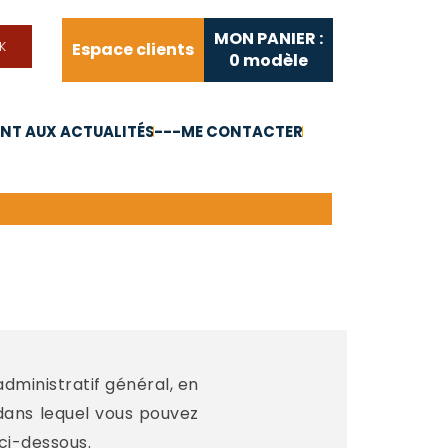
MON PANIER :
Espace clients
0
modèle
T AUX ACTUALITÉS
---ME CONTACTER
FAQ
Liens utiles
administratif général, en
 dans lequel vous pouvez
ci-dessous.