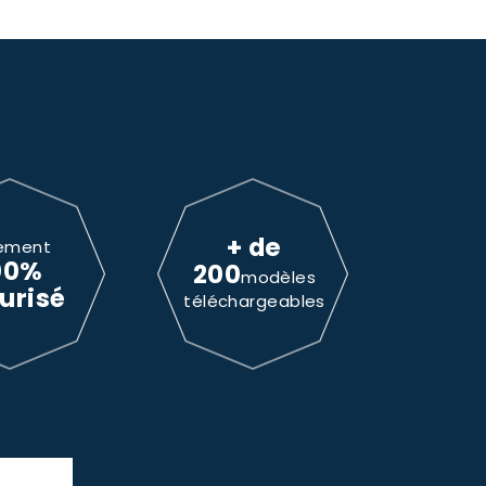
+ de
ement
00%
200
modèles
urisé
téléchargeables