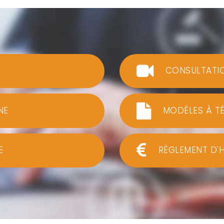
CONSULTATI
NE
MODÈLES À T
E
RÈGLEMENT D'