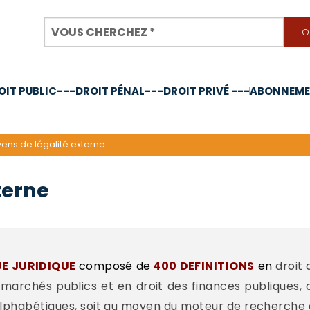
OIT PUBLIC---
DROIT PÉNAL---
DROIT PRIVÉ ---
ABONNEMEN
nnée 2024
ens de légalité externe
terne
UE JURIDIQUE
composé de
400 DEFINITIONS
en
droit 
 marchés publics et en droit des finances publiques,
lphabétiques, soit au moyen du moteur de recherche 