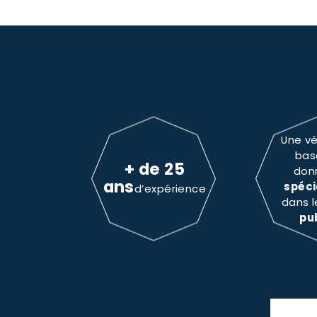
Une vé
bas
+ de 25
don
ans
spéci
d’expérience
dans 
pu