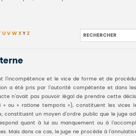
T
U
V
W
X
Y
Z
xterne
t l'incompétence et le vice de forme et de procédure
ion a été pris par l'autorité compétente et dans les
acte n'avait pas pouvoir légal de prendre cette déci
ci » ou « ratione temporis »), constituent les vices
, constituant un moyen d'ordre public que le juge adm
rrespond quant à lui au manquement ou à l'accompli
es. Mais dans ce cas, le juge ne procède à l'annulation