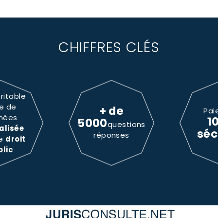
CHIFFRES CLÉS
ritable
e de
+ de
Pai
nées
1
5000
questions
alisée
séc
réponses
le
droit
blic