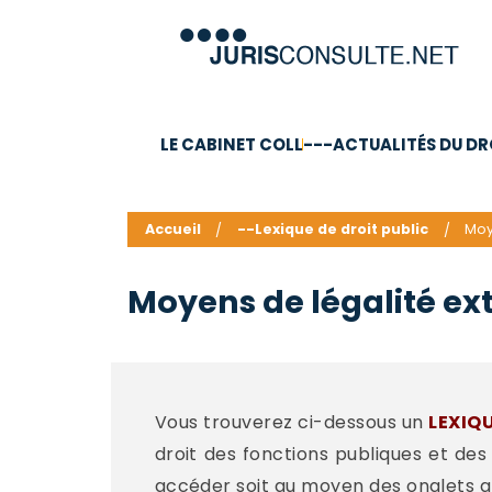
LE CABINET COLL
---ACTUALITÉS DU DR
C.V.
Compétences
Barême des honoraires - a
Accueil
--Lexique de droit public
Moy
Moyens de légalité ex
Vous trouverez ci-dessous un
LEXIQ
droit des fonctions publiques et des
accéder soit au moyen des onglets a