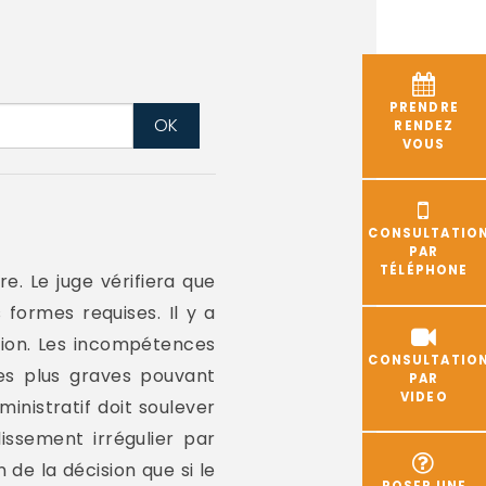
PRENDRE
RENDEZ
VOUS
CONSULTATIO
PAR
TÉLÉPHONE
. Le juge vérifiera que
 formes requises. Il y a
sion. Les incompétences
CONSULTATIO
 les plus graves pouvant
PAR
VIDEO
inistratif doit soulever
ssement irrégulier par
 de la décision que si le
POSER UNE