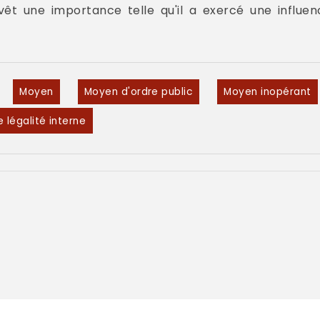
êt une importance telle qu'il a exercé une influen
Moyen
Moyen d'ordre public
Moyen inopérant
 légalité interne