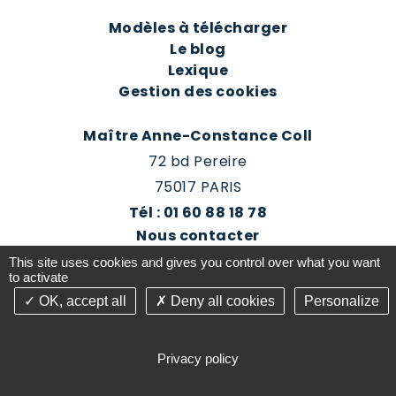
Modèles à télécharger
Le blog
Lexique
Gestion des cookies
Maître Anne-Constance Coll
72 bd Pereire
75017 PARIS
Tél : 01 60 88 18 78
Nous contacter
Prendre rendez-vous
This site uses cookies and gives you control over what you want
Espace client du cabinet
to activate
OK, accept all
Deny all cookies
Personalize
©2016-26 Jurisconsulte - Tous droits réservés -
Conception Absolute Communication & Création
Privacy policy
Answeb -
Gestion cookies