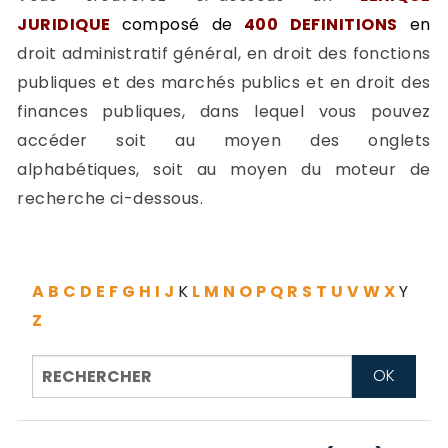
-
JURIDIQUE
composé de
400 DEFINITIONS
en
a
c
droit administratif général, en droit des fonctions
2
F
publiques et des marchés publics et en droit des
L
finances publiques, dans lequel vous pouvez
u
accéder soit au moyen des onglets
alphabétiques, soit au moyen du moteur de
recherche ci-dessous.
A
B
C
D
E
F
G
H
I
J
K
L
M
N
O
P
Q
R
S
T
U
V
W
X
Y
Z