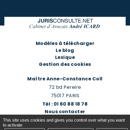
Modèles à télécharger
Le blog
Lexique
Gestion des cookies
Maître Anne-Constance Coll
72 bd Pereire
75017 PARIS
Tél : 01 60 88 18 78
Nous contacter
Prendre rendez-vous
This site uses cookies and gives you control over what you want
Espace client du cabinet
to activate