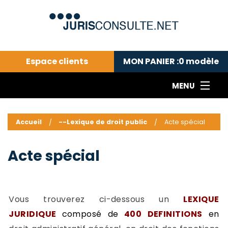
Espace clients
MON PANIER :
0
modèle
MENU
Le cabinet COLL
---Actualités du droit public---
L
Accueil
--Lexique de droit public
Acte spécial
Droit pénal---
c
Droit privé ---
C
Acte spécial
Abonnement aux actualités
C
---Me contacter
C
B
-
Vous trouverez ci-dessous un
LEXIQUE
d
-
JURIDIQUE
composé de
400 DEFINITIONS
en
h
-