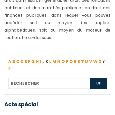
droit administratif général, en droit des fonctions
-
publiques et des marchés publics et en droit des
a
c
finances publiques, dans lequel vous pouvez
2
F
accéder soit au moyen des onglets
L
alphabétiques, soit au moyen du moteur de
u
recherche ci-dessous.
A
B
C
D
E
F
G
H
I
J
K
L
M
N
O
P
Q
R
S
T
U
V
W
X
Y
Z
Acte spécial