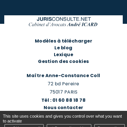
Modèles à télécharger
Le blog
Lexique
Gestion des cookies
Maître Anne-Constance Coll
72 bd Pereire
75017 PARIS
Tél : 01 60 88 18 78
Nous contacter
Prendre rendez-vous
This site uses cookies and gives you control over what you want
Espace client du cabinet
to activate