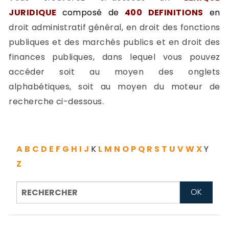
-
JURIDIQUE
composé de
400 DEFINITIONS
en
a
c
droit administratif général, en droit des fonctions
2
F
publiques et des marchés publics et en droit des
L
finances publiques, dans lequel vous pouvez
u
accéder soit au moyen des onglets
alphabétiques, soit au moyen du moteur de
recherche ci-dessous.
A
B
C
D
E
F
G
H
I
J
K
L
M
N
O
P
Q
R
S
T
U
V
W
X
Y
Z