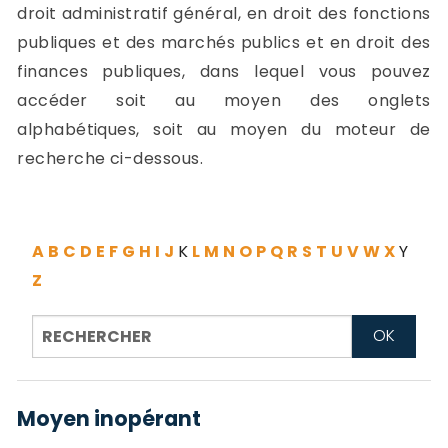
-
droit administratif général, en droit des fonctions
a
c
publiques et des marchés publics et en droit des
2
F
finances publiques, dans lequel vous pouvez
L
accéder soit au moyen des onglets
u
alphabétiques, soit au moyen du moteur de
recherche ci-dessous.
A
B
C
D
E
F
G
H
I
J
K
L
M
N
O
P
Q
R
S
T
U
V
W
X
Y
Z
Moyen inopérant