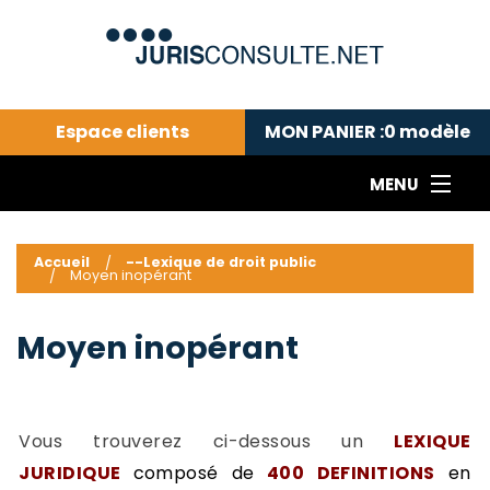
Espace clients
MON PANIER :
0
modèle
MENU
Le cabinet COLL
---Actualités du droit public---
L
Accueil
--Lexique de droit public
Moyen inopérant
Droit pénal---
c
Droit privé ---
C
Moyen inopérant
Abonnement aux actualités
C
---Me contacter
C
B
-
Vous trouverez ci-dessous un
LEXIQUE
d
-
h
-
JURIDIQUE
composé de
400 DEFINITIONS
en