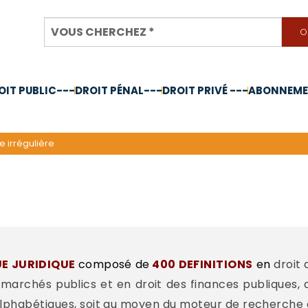
OIT PUBLIC---
DROIT PÉNAL---
DROIT PRIVÉ ---
ABONNEMEN
nnée 2024
e irrégulière
UE JURIDIQUE
composé de
400 DEFINITIONS
en
droit 
 marchés publics et en droit des finances publiques,
lphabétiques, soit au moyen du moteur de recherche 