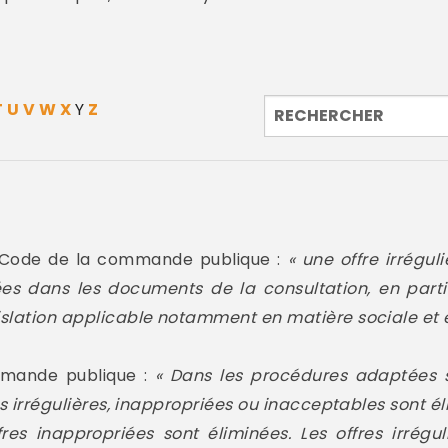
T
U
V
W
X
Y
Z
Code de la commande publique :
« une offre irrégul
es dans les documents de la consultation, en partic
islation applicable notamment en matière sociale et 
mande publique :
« Dans les procédures adaptées s
es irrégulières, inappropriées ou inacceptables sont él
res inappropriées sont éliminées. Les offres irrégu