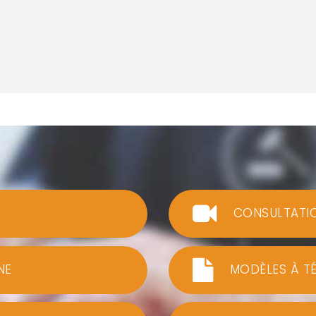
CONSULTATI
NE
MODÈLES À T