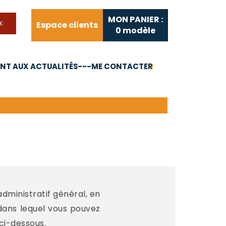
MON PANIER :
Espace clients
0
modèle
T AUX ACTUALITÉS
---ME CONTACTER
FAQ
Liens utiles
administratif général, en
 dans lequel vous pouvez
ci-dessous.