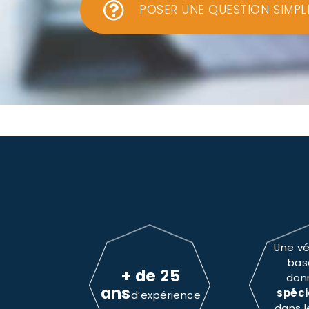
POSER UNE QUESTION SIMPL
Une vé
bas
+ de 25
don
ans
spéci
d’expérience
dans 