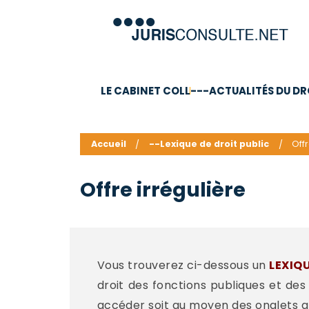
LE CABINET COLL
---ACTUALITÉS DU DR
C.V.
Compétences
Barême des honoraires - a
Accueil
--Lexique de droit public
Offr
Offre irrégulière
Vous trouverez ci-dessous un
LEXIQ
droit des fonctions publiques et des
accéder soit au moyen des onglets a