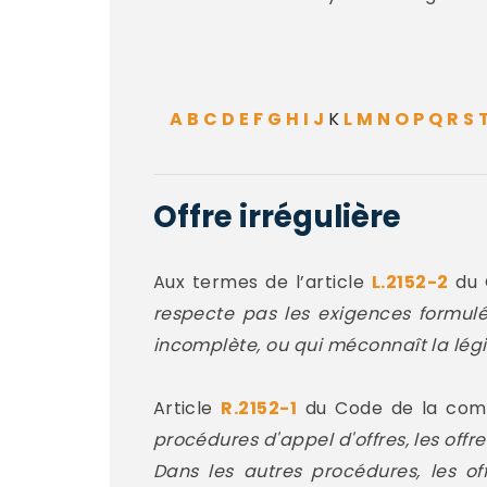
A
B
C
D
E
F
G
H
I
J
K
L
M
N
O
P
Q
R
S
Offre irrégulière
Aux termes de l’article
L.2152-2
du 
respecte pas les exigences formulé
incomplète, ou qui méconnaît la lég
Article
R.2152-1
du Code de la com
procédures d'appel d'offres, les offr
Dans les autres procédures, les off