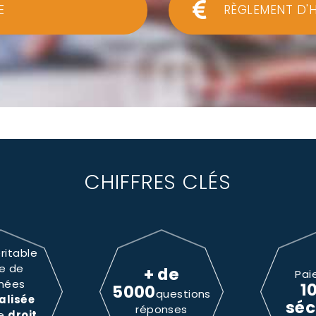
E
RÈGLEMENT D'
CHIFFRES CLÉS
ritable
e de
+ de
Pai
nées
1
5000
questions
alisée
séc
réponses
le
droit