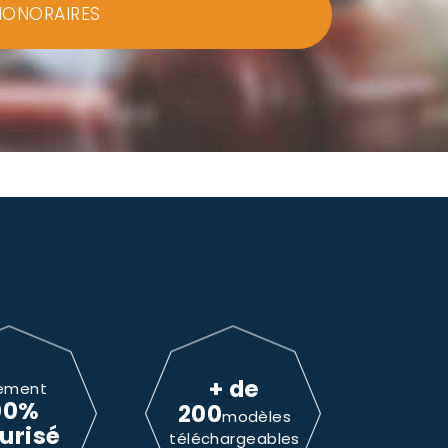
HONORAIRES
+ de
ement
00%
200
modèles
urisé
téléchargeables