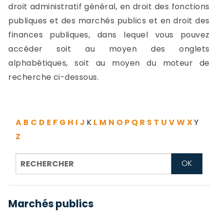
-
droit administratif général, en droit des fonctions
a
c
publiques et des marchés publics et en droit des
2
F
finances publiques, dans lequel vous pouvez
L
accéder soit au moyen des onglets
u
alphabétiques, soit au moyen du moteur de
recherche ci-dessous.
A
B
C
D
E
F
G
H
I
J
K
L
M
N
O
P
Q
R
S
T
U
V
W
X
Y
Z
Marchés publics