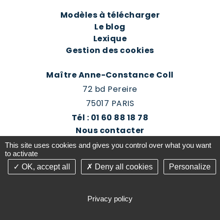
Modèles à télécharger
Le blog
Lexique
Gestion des cookies
Maître Anne-Constance Coll
72 bd Pereire
75017 PARIS
Tél : 01 60 88 18 78
Nous contacter
Prendre rendez-vous
This site uses cookies and gives you control over what you want
Espace client du cabinet
to activate
OK, accept all
Deny all cookies
Personalize
©2016-26 Jurisconsulte - Tous droits réservés -
Conception Absolute Communication & Création
Privacy policy
Answeb -
Gestion cookies