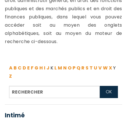
droit administratif général, en droit des fonctions
-
publiques et des marchés publics et en droit des
a
c
finances publiques, dans lequel vous pouvez
2
F
accéder soit au moyen des onglets
L
alphabétiques, soit au moyen du moteur de
u
recherche ci-dessous.
A
B
C
D
E
F
G
H
I
J
K
L
M
N
O
P
Q
R
S
T
U
V
W
X
Y
Z
Intimé