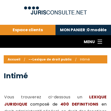
Espace clients
MON PANIER :
0
modèle
MENU
Le cabinet COLL
---Actualités du droit public---
L
Accueil
--Lexique de droit public
Intimé
Droit pénal---
c
Droit privé ---
C
Intimé
Abonnement aux actualités
C
---Me contacter
C
B
-
Vous trouverez ci-dessous un
LEXIQUE
d
-
JURIDIQUE
composé de
400 DEFINITIONS
en
h
-