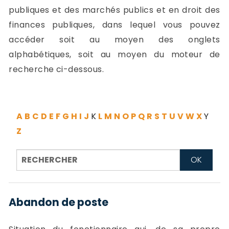
-
publiques et des marchés publics et en droit des
a
c
finances publiques, dans lequel vous pouvez
2
F
accéder soit au moyen des onglets
L
alphabétiques, soit au moyen du moteur de
u
recherche ci-dessous.
A
B
C
D
E
F
G
H
I
J
K
L
M
N
O
P
Q
R
S
T
U
V
W
X
Y
Z
Abandon de poste