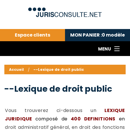
Espace clients
MON PANIER :
0
modèle
MENU
Le cabinet COLL
---Actualités du droit public---
L
Accueil
--Lexique de droit public
Droit pénal---
c
Droit privé ---
C
--Lexique de droit public
Abonnement aux actualités
C
---Me contacter
C
B
-
Vous trouverez ci-dessous un
LEXIQUE
d
-
JURIDIQUE
composé de
400 DEFINITIONS
en
h
-
droit administratif général, en droit des fonctions