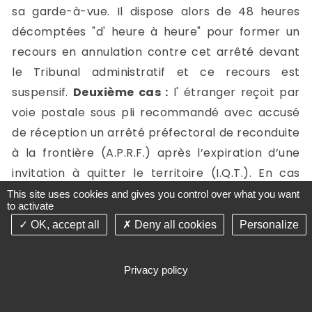
sa garde-à-vue. Il dispose alors de 48 heures
décomptées "d' heure à heure" pour former un
recours en annulation contre cet arrêté devant
le Tribunal administratif et ce recours est
suspensif.
Deuxième cas :
l' étranger reçoit par
voie postale sous pli recommandé avec accusé
de réception un arrêté préfectoral de reconduite
à la frontière (A.P.R.F.) après l’expiration d’une
invitation à quitter le territoire (I.Q.T.). En cas
d'absence de son domicile le jour de la
This site uses cookies and gives you control over what you want
to activate
distribution par le facteur, il dispose de 15 jours
OK, accept all
Deny all cookies
Personalize
pour retirer le pli à la poste. Faute de quoi la
notification est réputée avoir eu lieu le jour ou la
Privacy policy
lettre a été présentée pour la première fois et il
se trouve donc forclos pour le recours devant le