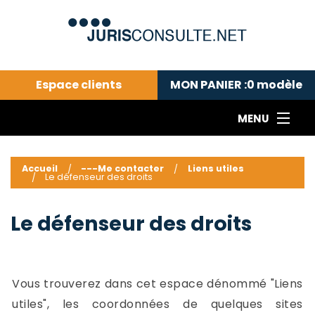
Espace clients
MON PANIER :
0
modèle
MENU
Le cabinet COLL
---Actualités du droit public---
L
Accueil
---Me contacter
Liens utiles
Le défenseur des droits
Droit pénal---
c
Droit privé ---
C
Le défenseur des droits
Abonnement aux actualités
C
---Me contacter
C
B
-
Vous trouverez dans cet espace dénommé "Liens
d
-
h
-
utiles", les coordonnées de quelques sites