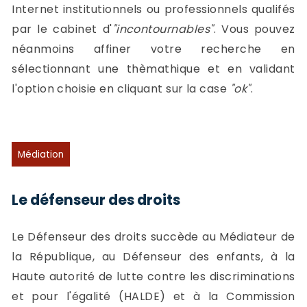
-
Internet institutionnels ou professionnels qualifés
a
c
par le cabinet d'
"incontournables"
. Vous pouvez
2
F
néanmoins affiner votre recherche en
L
sélectionnant une thèmathique et en validant
u
l'option choisie en cliquant sur la case
"ok"
.
Médiation
Le défenseur des droits
Le Défenseur des droits succède au Médiateur de
la République, au Défenseur des enfants, à la
Haute autorité de lutte contre les discriminations
et pour l'égalité (HALDE) et à la Commission