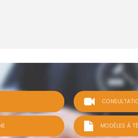
CONSULTATI
NE
MODÈLES À T