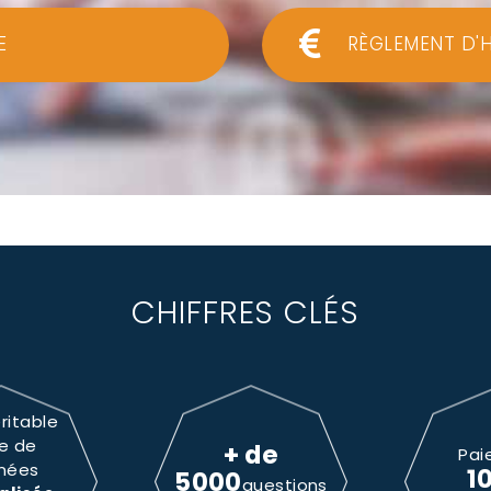
E
RÈGLEMENT D'
CHIFFRES CLÉS
ritable
e de
+ de
Pai
nées
1
5000
questions