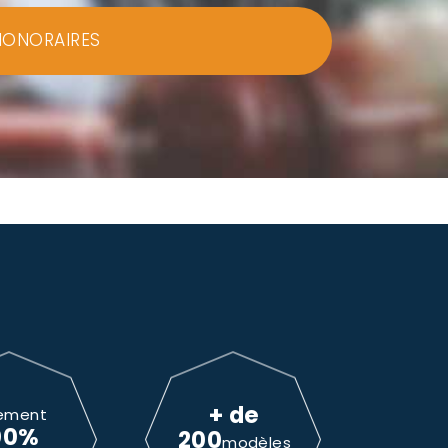
HONORAIRES
+ de
ement
00%
200
modèles