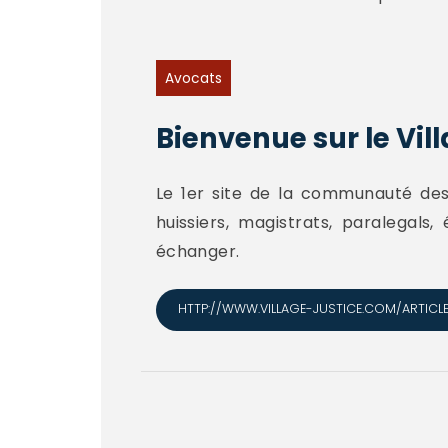
Avocats
Bienvenue sur le Vill
Le 1er site de la communauté des p
huissiers, magistrats, paralegals,
échanger.
HTTP://WWW.VILLAGE-JUSTICE.COM/ARTICL