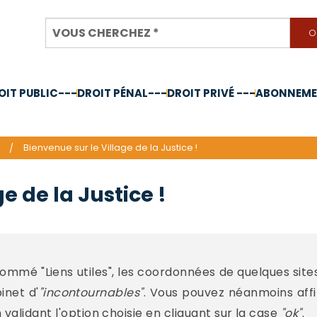
OIT PUBLIC---
DROIT PÉNAL---
DROIT PRIVÉ ---
ABONNEMEN
nnée 2024
Bienvenue sur le Village de la Justice !
e de la Justice !
mé "Liens utiles", les coordonnées de quelques sites 
inet d'
"incontournables"
. Vous pouvez néanmoins aff
alidant l'option choisie en cliquant sur la case
"ok"
.