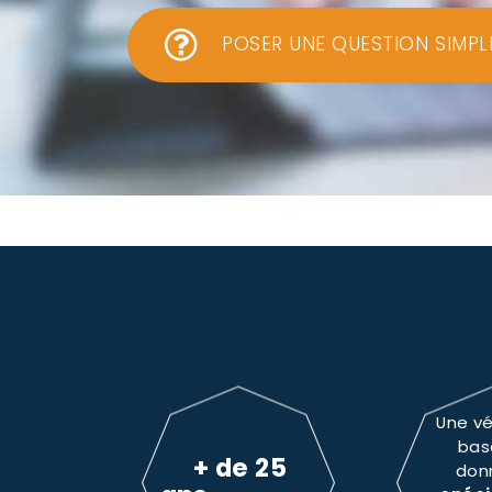
POSER UNE QUESTION SIMPL
Une vé
bas
+ de 25
don