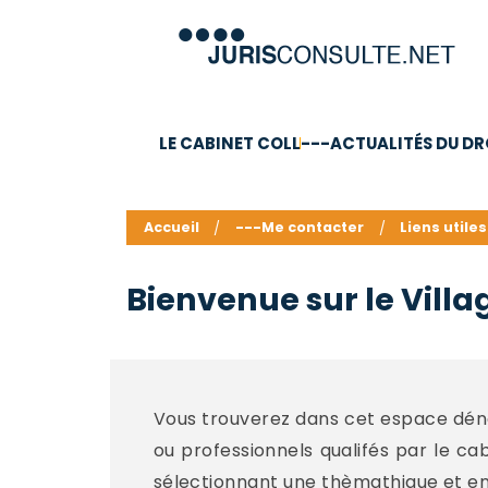
LE CABINET COLL
---ACTUALITÉS DU DR
C.V.
Compétences
Barême des honoraires - a
Accueil
---Me contacter
Liens utiles
Bienvenue sur le Villag
Vous trouverez dans cet espace dénom
ou professionnels qualifés par le cab
sélectionnant une thèmathique et en v