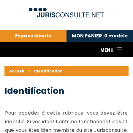
Espace clients
MON PANIER :
0
modèle
MENU
Le cabinet COLL
---Actualités du droit public---
L
Accueil
Identification
Droit pénal---
c
Droit privé ---
C
Identification
Abonnement aux actualités
C
---Me contacter
C
B
-
Pour accéder à cette rubrique, vous devez être
d
-
identifié. Si vos identifiants ne fonctionnent pas et
h
-
que vous êtes bien membre du site Jurisconsulte,