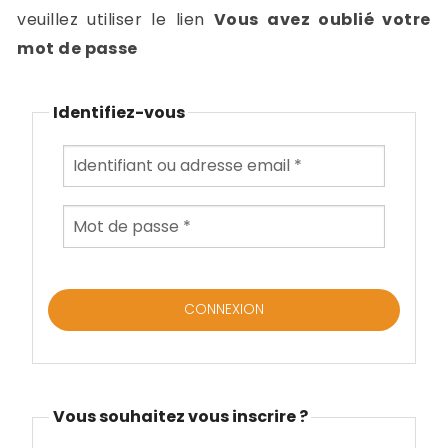
-
veuillez utiliser le lien
Vous avez oublié votre
a
c
mot de passe
2
F
L
Identifiez-vous
u
Vous souhaitez vous inscrire ?