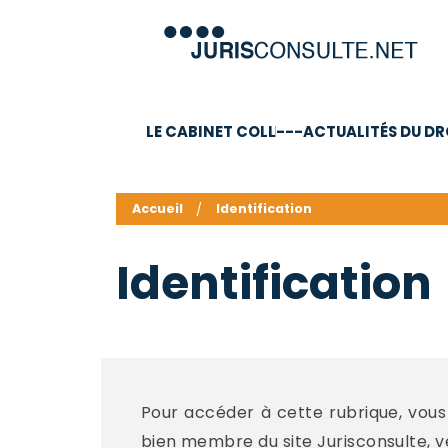
LE CABINET COLL
---ACTUALITÉS DU DR
C.V.
Compétences
Barême des honoraires - a
Accueil
Identification
Identification
Pour accéder à cette rubrique, vous 
bien membre du site Jurisconsulte, veui