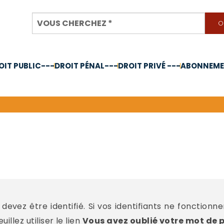
OIT PUBLIC---
DROIT PÉNAL---
DROIT PRIVÉ ---
ABONNEMEN
nnée 2024
devez être identifié. Si vos identifiants ne fonctionn
llez utiliser le lien
Vous avez oublié votre mot de 