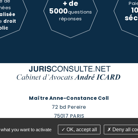
e de
+ de
Pai
nées
1
5000
questions
alisée
séc
réponses
le
droit
blic
Maître Anne-Constance Coll
72 bd Pereire
75017 PARIS
Tél : 01 60 88 18 78
 what you want to activate
OK, accept all
Deny all co
roits réservés - Conception Absolute Communication & 