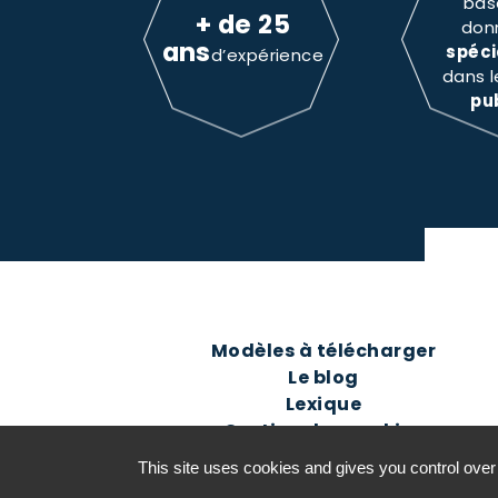
bas
+ de 25
don
ans
spéci
d’expérience
dans 
pu
Modèles à télécharger
Le blog
Lexique
Gestion des cookies
This site uses cookies and gives you control over
©2016-26 Jurisconsulte - Tous d