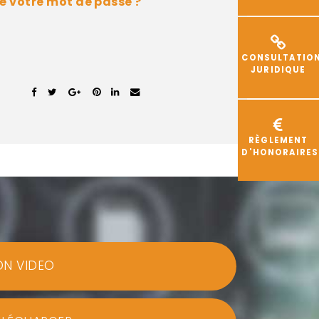
é votre mot de passe ?
CONSULTATIO
JURIDIQUE
RÈGLEMENT
D'HONORAIRES
ON VIDEO