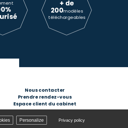
+ de
ement
00%
200
modèles
urisé
téléchargeables
Nous contacter
Prendre rendez-vous
Espace client du cabinet
okies
Personalize
Privacy policy
Création Answeb -
Gestion cookies