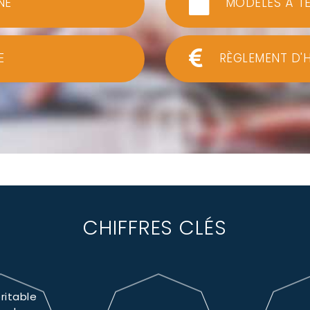
NE
MODÈLES À T
E
RÈGLEMENT D'
CHIFFRES CLÉS
ritable