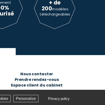
+ de
ement
00%
200
modèles
urisé
téléchargeables
Nous contacter
Prendre rendez-vous
Espace client du cabinet
okies
Personalize
Privacy policy
Création Answeb -
Gestion cookies