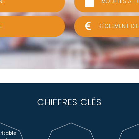
NE
MODÈLES À T
E
RÈGLEMENT D'
CHIFFRES CLÉS
ritable