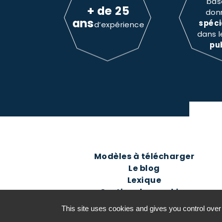
bas
+ de 25
don
ans
spéci
d’expérience
dans 
pu
Modèles à télécharger
Le blog
Lexique
Gestion des cookies
This site uses cookies and gives you control over
©2016-26 Jurisconsulte - Tous d