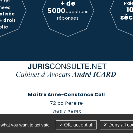
e de
+ de
Pai
nées
1
5000
questions
alisée
séc
réponses
le
droit
blic
Maître Anne-Constance Coll
72 bd Pereire
75017 PARIS
Tél : 01 60 88 18 78
 what you want to activate
OK, accept all
Deny all co
roits réservés - Conception Absolute Communication & 