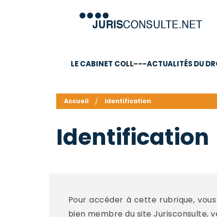
LE CABINET COLL
---ACTUALITÉS DU DR
C.V.
Compétences
Barême des honoraires - a
Accueil
Identification
Identification
Pour accéder à cette rubrique, vous 
bien membre du site Jurisconsulte, veui