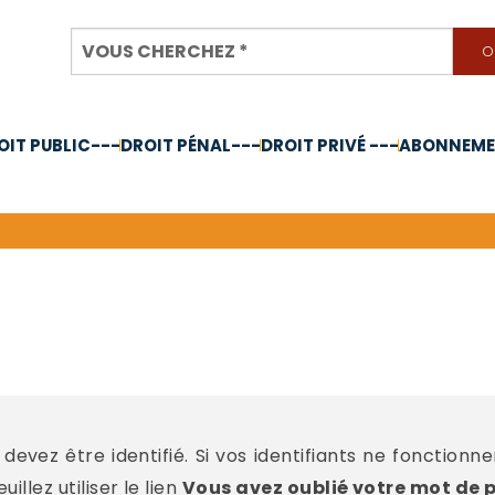
OIT PUBLIC---
DROIT PÉNAL---
DROIT PRIVÉ ---
ABONNEMEN
nnée 2024
devez être identifié. Si vos identifiants ne fonctionn
llez utiliser le lien
Vous avez oublié votre mot de 