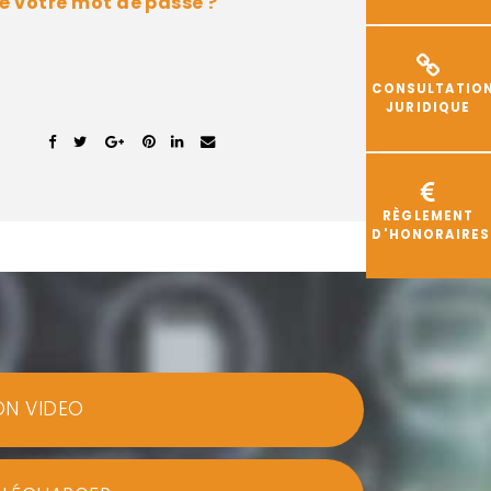
é votre mot de passe ?
CONSULTATIO
JURIDIQUE
RÈGLEMENT
D'HONORAIRES
ON VIDEO