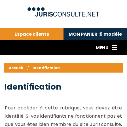
Espace clients
MON PANIER :
0
modèle
MENU
Le cabinet COLL
---Actualités du droit public---
L
Accueil
Identification
Droit pénal---
c
Droit privé ---
C
Identification
Abonnement aux actualités
C
---Me contacter
C
B
-
Pour accéder à cette rubrique, vous devez être
d
-
identifié. Si vos identifiants ne fonctionnent pas et
h
-
que vous êtes bien membre du site Jurisconsulte,