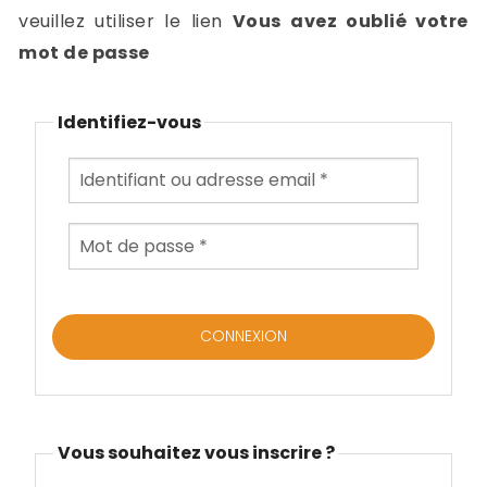
-
veuillez utiliser le lien
Vous avez oublié votre
a
c
mot de passe
2
F
L
Identifiez-vous
u
Vous souhaitez vous inscrire ?