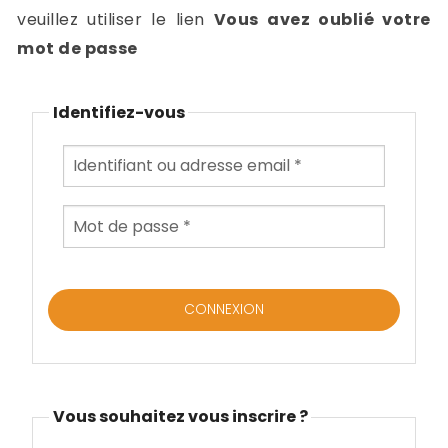
-
veuillez utiliser le lien
Vous avez oublié votre
a
c
mot de passe
2
F
L
Identifiez-vous
u
Vous souhaitez vous inscrire ?