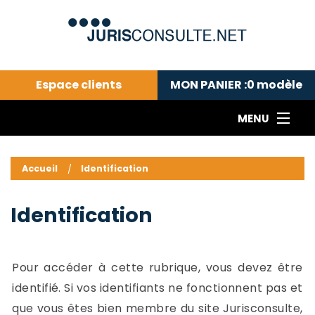
Espace clients
MON PANIER :
0
modèle
MENU
Le cabinet COLL
---Actualités du droit public---
L
Accueil
Identification
Droit pénal---
c
Droit privé ---
C
Identification
Abonnement aux actualités
C
---Me contacter
C
B
-
Pour accéder à cette rubrique, vous devez être
d
-
identifié. Si vos identifiants ne fonctionnent pas et
h
-
que vous êtes bien membre du site Jurisconsulte,