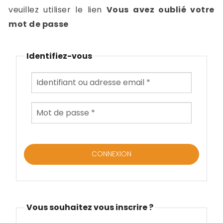
-
veuillez utiliser le lien
Vous avez oublié votre
a
c
mot de passe
2
F
L
Identifiez-vous
u
Vous souhaitez vous inscrire ?