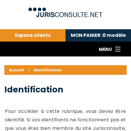
Espace clients
MON PANIER :
0
modèle
MENU
Le cabinet COLL
---Actualités du droit public---
L
Accueil
Identification
Droit pénal---
c
Droit privé ---
C
Identification
Abonnement aux actualités
C
---Me contacter
C
B
-
Pour accéder à cette rubrique, vous devez être
d
-
identifié. Si vos identifiants ne fonctionnent pas et
h
-
que vous êtes bien membre du site Jurisconsulte,