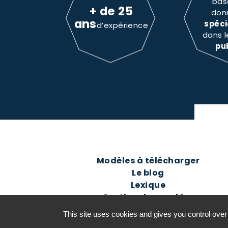
bas
+ de 25
don
ans
spéci
d’expérience
dans 
pu
Modèles à télécharger
Le blog
Lexique
Gestion des cookies
This site uses cookies and gives you control over
©2016-26 Jurisconsulte - Tous d