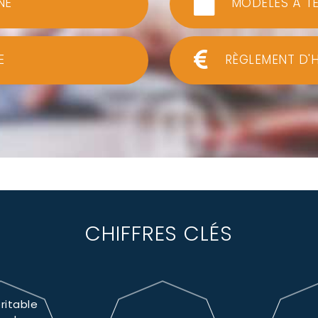
NE
MODÈLES À T
E
RÈGLEMENT D'
CHIFFRES CLÉS
ritable