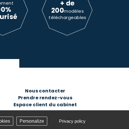
+ de
ement
00%
200
modèles
urisé
téléchargeables
Nous contacter
Prendre rendez-vous
Espace client du cabinet
okies
Personalize
Privacy policy
Création Answeb -
Gestion cookies