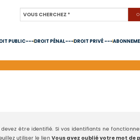
OIT PUBLIC---
DROIT PÉNAL---
DROIT PRIVÉ ---
ABONNEMEN
nnée 2024
devez être identifié. Si vos identifiants ne fonctionn
llez utiliser le lien
Vous avez oublié votre mot de 