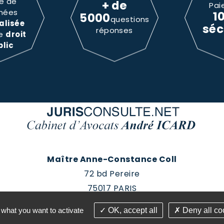
e de
+ de
Pai
nées
1
5000
questions
alisée
séc
réponses
le
droit
blic
Maître Anne-Constance Coll
72 bd Pereire
75017 PARIS
Tél : 01 60 88 18 78
 what you want to activate
OK, accept all
Deny all co
roits réservés - Conception Absolute Communication & 