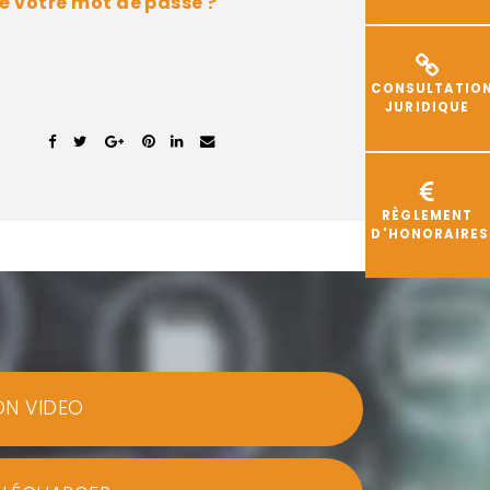
é votre mot de passe ?
CONSULTATIO
JURIDIQUE
RÈGLEMENT
D'HONORAIRES
ON VIDEO