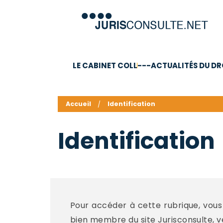
LE CABINET COLL
---ACTUALITÉS DU DR
C.V.
Compétences
Barême des honoraires - a
Accueil
Identification
Identification
Pour accéder à cette rubrique, vous 
bien membre du site Jurisconsulte, veui