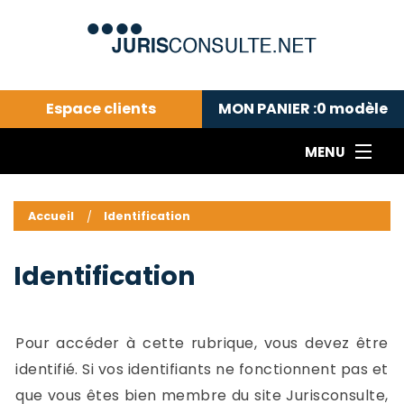
Espace clients
MON PANIER :
0
modèle
MENU
Le cabinet COLL
---Actualités du droit public---
L
Accueil
Identification
Droit pénal---
c
Droit privé ---
C
Identification
Abonnement aux actualités
C
---Me contacter
C
B
-
Pour accéder à cette rubrique, vous devez être
d
-
identifié. Si vos identifiants ne fonctionnent pas et
h
-
que vous êtes bien membre du site Jurisconsulte,