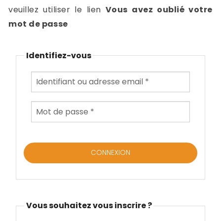
-
veuillez utiliser le lien
Vous avez oublié votre
a
c
mot de passe
2
F
L
Identifiez-vous
u
Vous souhaitez vous inscrire ?