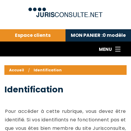
Espace clients
MON PANIER :
0
modèle
MENU
Le cabinet COLL
---Actualités du droit public---
L
Accueil
Identification
Droit pénal---
c
Droit privé ---
C
Identification
Abonnement aux actualités
C
---Me contacter
C
B
-
Pour accéder à cette rubrique, vous devez être
d
-
identifié. Si vos identifiants ne fonctionnent pas et
h
-
que vous êtes bien membre du site Jurisconsulte,