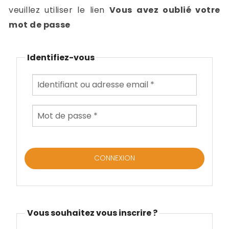
-
veuillez utiliser le lien
Vous avez oublié votre
a
c
mot de passe
2
F
L
Identifiez-vous
u
Vous souhaitez vous inscrire ?