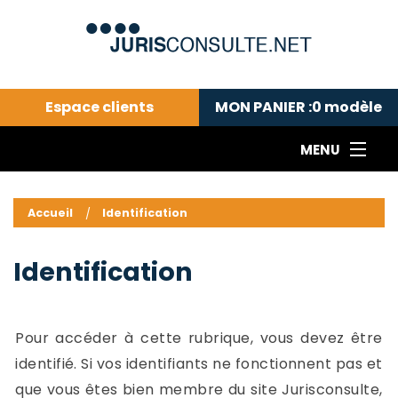
Espace clients
MON PANIER :
0
modèle
MENU
Le cabinet COLL
---Actualités du droit public---
L
Accueil
Identification
Droit pénal---
c
Droit privé ---
C
Identification
Abonnement aux actualités
C
---Me contacter
C
B
-
Pour accéder à cette rubrique, vous devez être
d
-
identifié. Si vos identifiants ne fonctionnent pas et
h
-
que vous êtes bien membre du site Jurisconsulte,