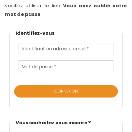
-
veuillez utiliser le lien
Vous avez oublié votre
a
c
mot de passe
2
F
L
Identifiez-vous
u
Vous souhaitez vous inscrire ?