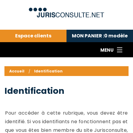
Espace clients
MON PANIER :
0
modèle
MENU
Le cabinet COLL
---Actualités du droit public---
L
Accueil
Identification
Droit pénal---
c
Droit privé ---
C
Identification
Abonnement aux actualités
C
---Me contacter
C
B
-
Pour accéder à cette rubrique, vous devez être
d
-
identifié. Si vos identifiants ne fonctionnent pas et
h
-
que vous êtes bien membre du site Jurisconsulte,