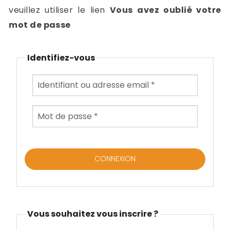
-
veuillez utiliser le lien
Vous avez oublié votre
a
c
mot de passe
2
F
L
Identifiez-vous
u
Vous souhaitez vous inscrire ?