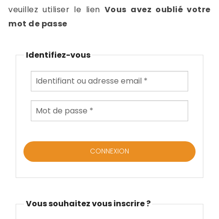
-
veuillez utiliser le lien
Vous avez oublié votre
a
c
mot de passe
2
F
L
Identifiez-vous
u
Vous souhaitez vous inscrire ?