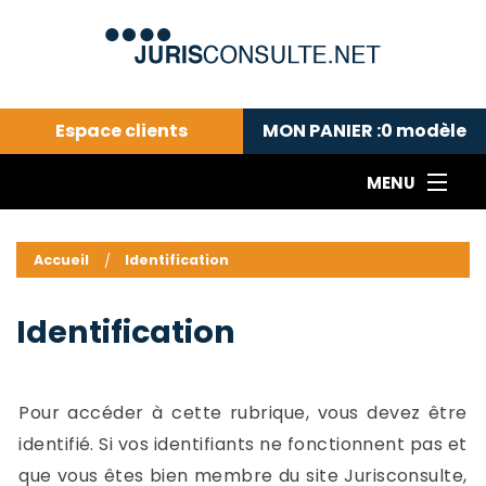
Espace clients
MON PANIER :
0
modèle
MENU
Le cabinet COLL
---Actualités du droit public---
L
Accueil
Identification
Droit pénal---
c
Droit privé ---
C
Identification
Abonnement aux actualités
C
---Me contacter
C
B
-
Pour accéder à cette rubrique, vous devez être
d
-
identifié. Si vos identifiants ne fonctionnent pas et
h
-
que vous êtes bien membre du site Jurisconsulte,