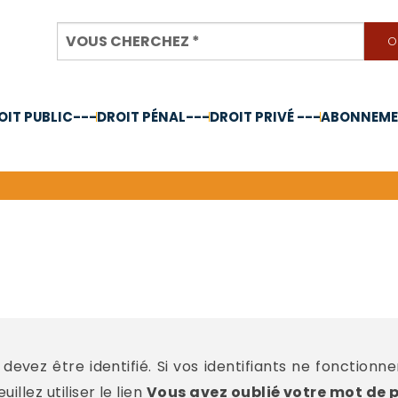
OIT PUBLIC---
DROIT PÉNAL---
DROIT PRIVÉ ---
ABONNEMEN
nnée 2024
devez être identifié. Si vos identifiants ne fonctionn
llez utiliser le lien
Vous avez oublié votre mot de 