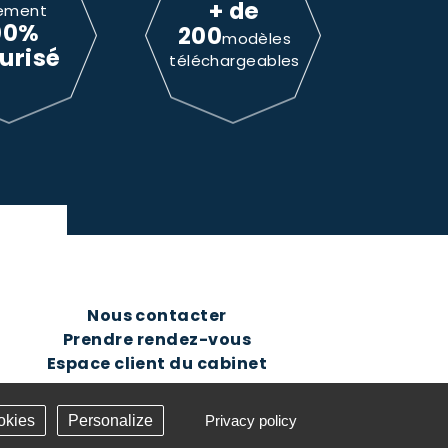
+ de
ement
00%
200
modèles
urisé
téléchargeables
Nous contacter
Prendre rendez-vous
Espace client du cabinet
okies
Personalize
Privacy policy
Création Answeb -
Gestion cookies