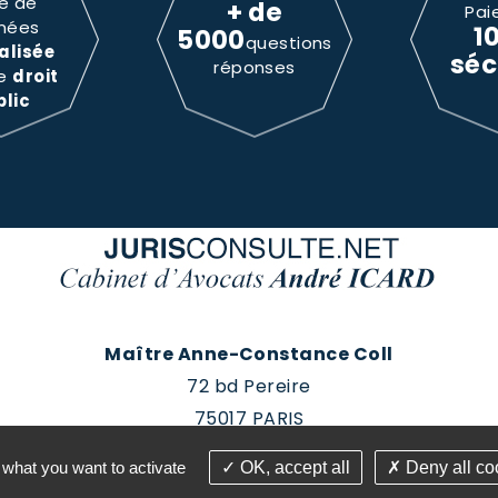
e de
+ de
Pai
nées
1
5000
questions
alisée
séc
réponses
le
droit
blic
Maître Anne-Constance Coll
72 bd Pereire
75017 PARIS
Tél : 01 60 88 18 78
 what you want to activate
OK, accept all
Deny all co
roits réservés - Conception Absolute Communication & 