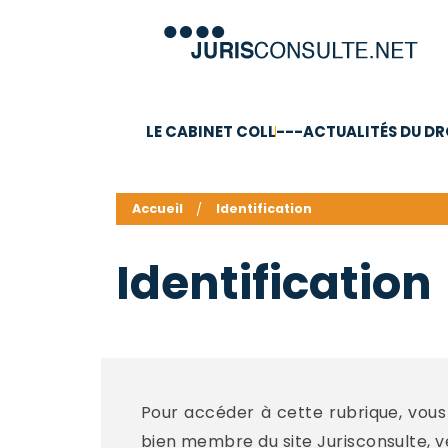
LE CABINET COLL
---ACTUALITÉS DU DR
C.V.
Compétences
Barême des honoraires - a
Accueil
Identification
Identification
Pour accéder à cette rubrique, vous 
bien membre du site Jurisconsulte, veui