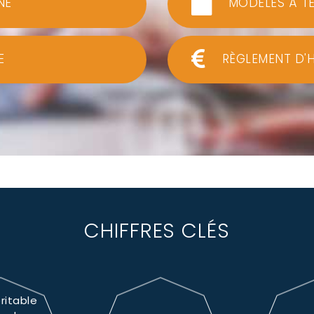
NE
MODÈLES À T
E
RÈGLEMENT D'
CHIFFRES CLÉS
ritable