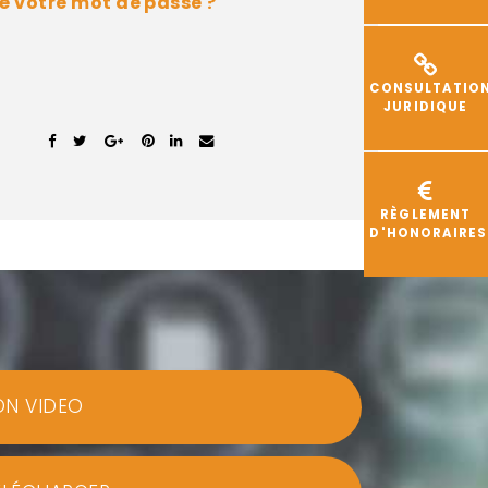
é votre mot de passe ?
CONSULTATIO
JURIDIQUE
RÈGLEMENT
D'HONORAIRES
ON VIDEO