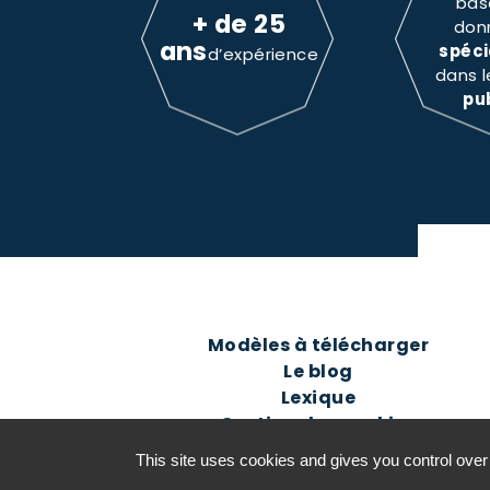
bas
+ de 25
don
ans
spéci
d’expérience
dans 
pu
Modèles à télécharger
Le blog
Lexique
Gestion des cookies
This site uses cookies and gives you control over
©2016-26 Jurisconsulte - Tous d