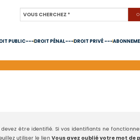
OIT PUBLIC---
DROIT PÉNAL---
DROIT PRIVÉ ---
ABONNEMEN
nnée 2024
devez être identifié. Si vos identifiants ne fonctionn
llez utiliser le lien
Vous avez oublié votre mot de 