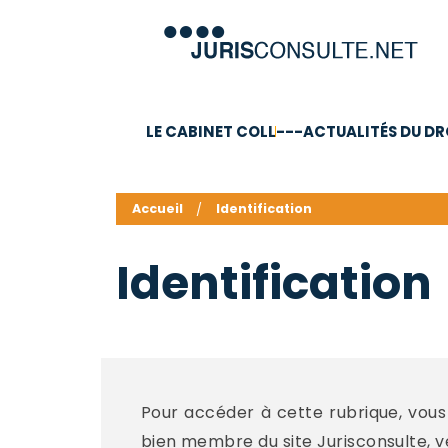
LE CABINET COLL
---ACTUALITÉS DU DR
C.V.
Compétences
Barême des honoraires - a
Accueil
Identification
Identification
Pour accéder à cette rubrique, vous 
bien membre du site Jurisconsulte, veui