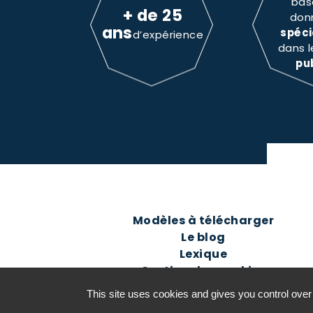
bas
+ de 25
don
ans
spéci
d’expérience
dans 
pu
Modèles à télécharger
Le blog
Lexique
Gestion des cookies
This site uses cookies and gives you control over
©2016-26 Jurisconsulte - Tous d