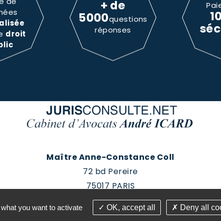
e de
+ de
Pai
nées
1
5000
questions
alisée
séc
réponses
le
droit
blic
Maître Anne-Constance Coll
72 bd Pereire
75017 PARIS
Tél : 01 60 88 18 78
 what you want to activate
OK, accept all
Deny all co
roits réservés - Conception Absolute Communication & 