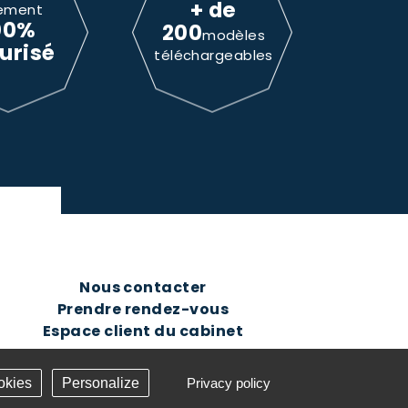
+ de
ement
00%
200
modèles
urisé
téléchargeables
Nous contacter
Prendre rendez-vous
Espace client du cabinet
okies
Personalize
Privacy policy
Création Answeb -
Gestion cookies