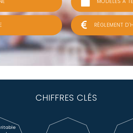
NE
MODÈLES À T
E
RÈGLEMENT D'
CHIFFRES CLÉS
ritable