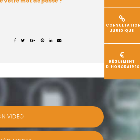
é votre mot de passe ?
CONSULTATIO
JURIDIQUE
RÈGLEMENT
D'HONORAIRES
ON VIDEO