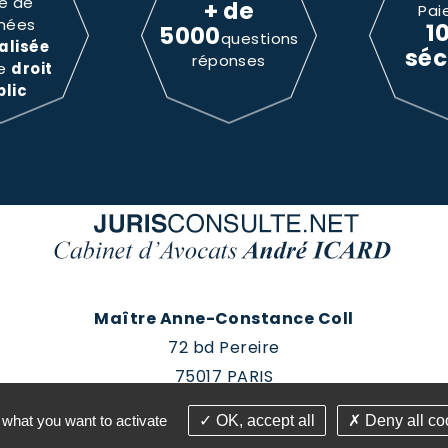
e de
+ de
Pai
nées
1
5000
questions
alisée
séc
réponses
le
droit
blic
Maître Anne-Constance Coll
72 bd Pereire
75017 PARIS
Tél : 01 60 88 18 78
 what you want to activate
OK, accept all
Deny all co
roits réservés - Conception Absolute Communication & 