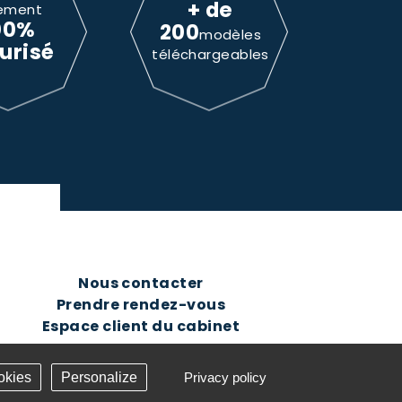
+ de
ement
00%
200
modèles
urisé
téléchargeables
Nous contacter
Prendre rendez-vous
Espace client du cabinet
okies
Personalize
Privacy policy
Création Answeb -
Gestion cookies