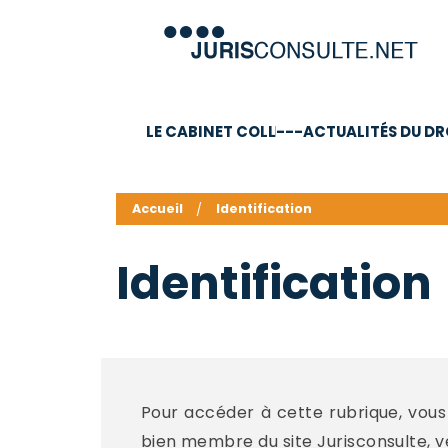
LE CABINET COLL
---ACTUALITÉS DU DR
C.V.
Compétences
Barême des honoraires - a
Accueil
Identification
Identification
Pour accéder à cette rubrique, vous 
bien membre du site Jurisconsulte, veui