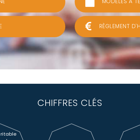
NE
MODÈLES À T
E
RÈGLEMENT D'
CHIFFRES CLÉS
ritable