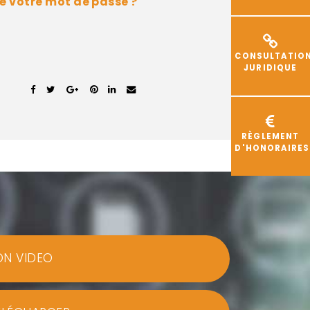
é votre mot de passe ?
CONSULTATIO
JURIDIQUE
RÈGLEMENT
D'HONORAIRES
ON VIDEO