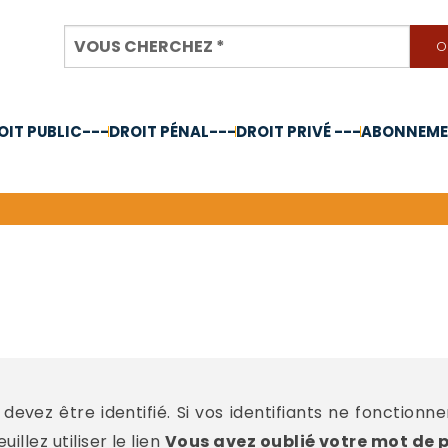
OIT PUBLIC---
DROIT PÉNAL---
DROIT PRIVÉ ---
ABONNEMEN
nnée 2024
devez être identifié. Si vos identifiants ne fonctionn
llez utiliser le lien
Vous avez oublié votre mot de 