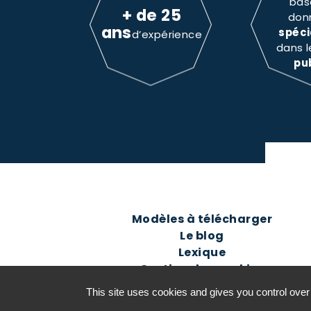
bas
+ de 25
don
ans
spéci
d’expérience
dans 
pu
Modèles à télécharger
Le blog
Lexique
Gestion des cookies
This site uses cookies and gives you control over
©2016-26 Jurisconsulte - Tous d