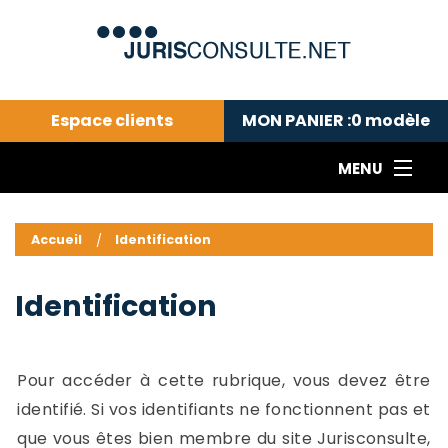
Espace clients
MON PANIER :
0
modèle
MENU
Le cabinet COLL
---Actualités du droit public---
L
Accueil
Identification
Droit pénal---
c
Droit privé ---
C
Identification
Abonnement aux actualités
C
---Me contacter
C
B
-
Pour accéder à cette rubrique, vous devez être
d
-
identifié. Si vos identifiants ne fonctionnent pas et
h
-
que vous êtes bien membre du site Jurisconsulte,