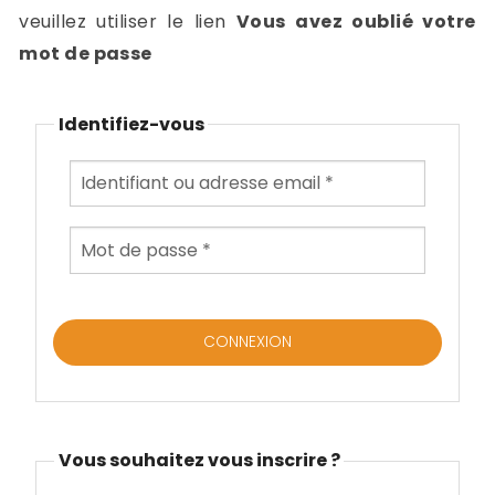
-
veuillez utiliser le lien
Vous avez oublié votre
a
c
mot de passe
2
F
L
Identifiez-vous
u
Vous souhaitez vous inscrire ?