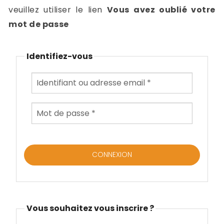
-
veuillez utiliser le lien
Vous avez oublié votre
a
c
mot de passe
2
F
L
Identifiez-vous
u
Vous souhaitez vous inscrire ?