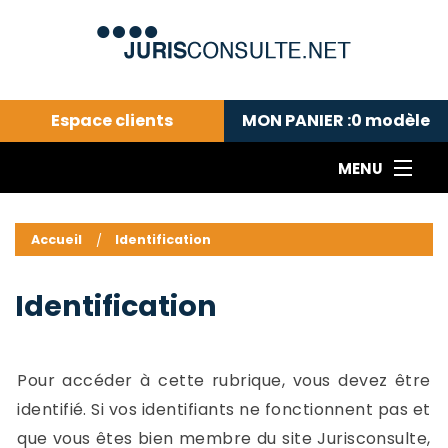
Espace clients
MON PANIER :
0
modèle
MENU
Le cabinet COLL
---Actualités du droit public---
L
Accueil
Identification
Droit pénal---
c
Droit privé ---
C
Identification
Abonnement aux actualités
C
---Me contacter
C
B
-
Pour accéder à cette rubrique, vous devez être
d
-
identifié. Si vos identifiants ne fonctionnent pas et
h
-
que vous êtes bien membre du site Jurisconsulte,