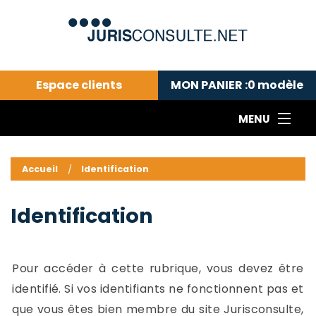
Espace clients
MON PANIER :
0
modèle
MENU
Le cabinet COLL
---Actualités du droit public---
L
Accueil
Identification
Droit pénal---
c
Droit privé ---
C
Identification
Abonnement aux actualités
C
---Me contacter
C
B
-
Pour accéder à cette rubrique, vous devez être
d
-
identifié. Si vos identifiants ne fonctionnent pas et
h
-
que vous êtes bien membre du site Jurisconsulte,