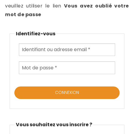
-
veuillez utiliser le lien
Vous avez oublié votre
a
c
mot de passe
2
F
L
Identifiez-vous
u
Vous souhaitez vous inscrire ?