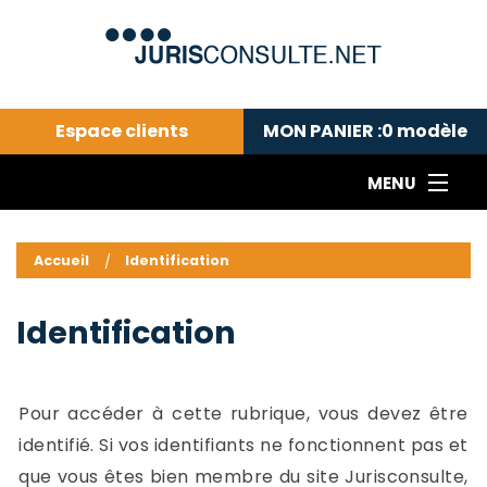
Espace clients
MON PANIER :
0
modèle
MENU
Le cabinet COLL
---Actualités du droit public---
L
Accueil
Identification
Droit pénal---
c
Droit privé ---
C
Identification
Abonnement aux actualités
C
---Me contacter
C
B
-
Pour accéder à cette rubrique, vous devez être
d
-
identifié. Si vos identifiants ne fonctionnent pas et
h
-
que vous êtes bien membre du site Jurisconsulte,