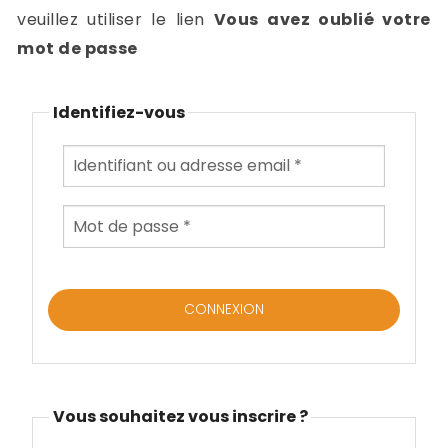
-
veuillez utiliser le lien
Vous avez oublié votre
a
c
mot de passe
2
F
L
Identifiez-vous
u
Vous souhaitez vous inscrire ?