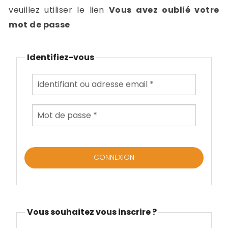
-
veuillez utiliser le lien
Vous avez oublié votre
a
c
mot de passe
2
F
L
Identifiez-vous
u
Vous souhaitez vous inscrire ?