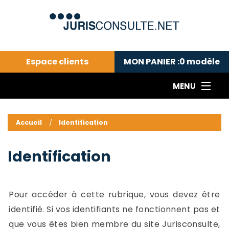
Espace clients
MON PANIER :
0
modèle
MENU
Le cabinet COLL
---Actualités du droit public---
L
Accueil
Identification
Droit pénal---
c
Droit privé ---
C
Identification
Abonnement aux actualités
C
---Me contacter
C
B
-
Pour accéder à cette rubrique, vous devez être
d
-
identifié. Si vos identifiants ne fonctionnent pas et
h
-
que vous êtes bien membre du site Jurisconsulte,