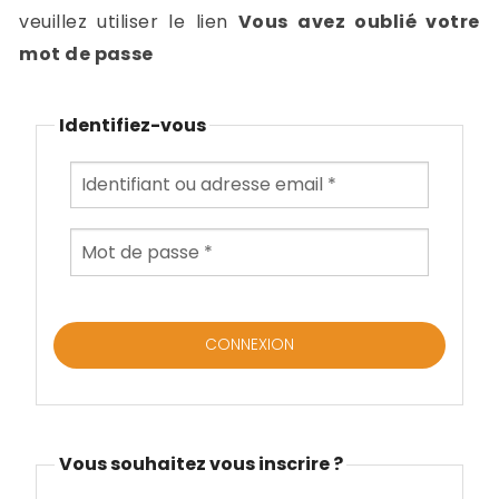
-
veuillez utiliser le lien
Vous avez oublié votre
a
c
mot de passe
2
F
L
Identifiez-vous
u
Vous souhaitez vous inscrire ?