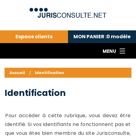
Espace clients
MON PANIER :
0
modèle
MENU
Le cabinet COLL
---Actualités du droit public---
L
Accueil
Identification
Droit pénal---
c
Droit privé ---
C
Identification
Abonnement aux actualités
C
---Me contacter
C
B
-
Pour accéder à cette rubrique, vous devez être
d
-
identifié. Si vos identifiants ne fonctionnent pas et
h
-
que vous êtes bien membre du site Jurisconsulte,