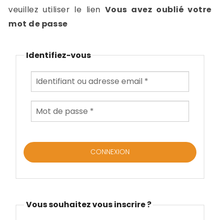
-
veuillez utiliser le lien
Vous avez oublié votre
a
c
mot de passe
2
F
L
Identifiez-vous
u
Vous souhaitez vous inscrire ?