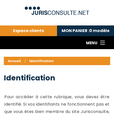
Espace clients
MON PANIER :
0
modèle
MENU
Le cabinet COLL
---Actualités du droit public---
L
Accueil
Identification
Droit pénal---
c
Droit privé ---
C
Identification
Abonnement aux actualités
C
---Me contacter
C
B
-
Pour accéder à cette rubrique, vous devez être
d
-
identifié. Si vos identifiants ne fonctionnent pas et
h
-
que vous êtes bien membre du site Jurisconsulte,