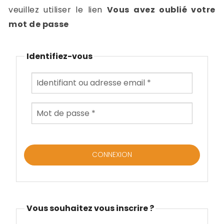
-
veuillez utiliser le lien
Vous avez oublié votre
a
c
mot de passe
2
F
L
Identifiez-vous
u
Vous souhaitez vous inscrire ?