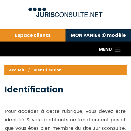
Espace clients
MON PANIER :
0
modèle
MENU
Le cabinet COLL
---Actualités du droit public---
L
Accueil
Identification
Droit pénal---
c
Droit privé ---
C
Identification
Abonnement aux actualités
C
---Me contacter
C
B
-
Pour accéder à cette rubrique, vous devez être
d
-
identifié. Si vos identifiants ne fonctionnent pas et
h
-
que vous êtes bien membre du site Jurisconsulte,