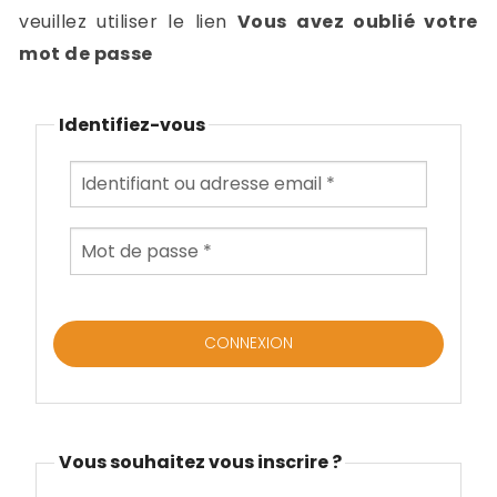
-
veuillez utiliser le lien
Vous avez oublié votre
a
c
mot de passe
2
F
L
Identifiez-vous
u
Vous souhaitez vous inscrire ?