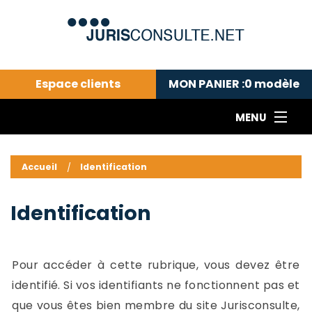
Espace clients
MON PANIER :
0
modèle
MENU
Le cabinet COLL
---Actualités du droit public---
L
Accueil
Identification
Droit pénal---
c
Droit privé ---
C
Identification
Abonnement aux actualités
C
---Me contacter
C
B
-
Pour accéder à cette rubrique, vous devez être
d
-
identifié. Si vos identifiants ne fonctionnent pas et
h
-
que vous êtes bien membre du site Jurisconsulte,