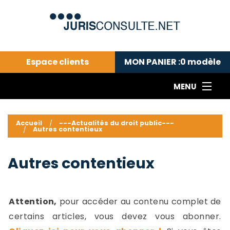
Espace clients
MON PANIER :
0
modèle
MENU
Le cabinet COLL
---Actualités du droit public---
L
Accueil
---Actualités du droit public---
Autres contentieux
Droit pénal---
c
Droit privé ---
C
Autres contentieux
Abonnement aux actualités
C
---Me contacter
C
B
-
Attention,
pour accéder au contenu complet de
d
-
certains articles, vous devez vous abonner.
h
-