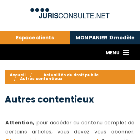
Espace clients
MON PANIER :
0
modèle
MENU
Le cabinet COLL
---Actualités du droit public---
L
Accueil
---Actualités du droit public---
Autres contentieux
Droit pénal---
c
Droit privé ---
C
Autres contentieux
Abonnement aux actualités
C
---Me contacter
C
B
-
Attention,
pour accéder au contenu complet de
d
-
certains articles, vous devez vous abonner.
h
-