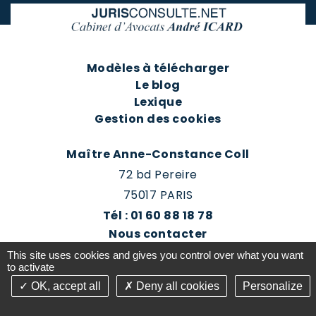
Modèles à télécharger
Le blog
Lexique
Gestion des cookies
Maître Anne-Constance Coll
72 bd Pereire
75017 PARIS
Tél : 01 60 88 18 78
Nous contacter
Prendre rendez-vous
This site uses cookies and gives you control over what you want
Espace client du cabinet
to activate
OK, accept all
Deny all cookies
Personalize
©2016-26 Jurisconsulte - Tous droits réservés -