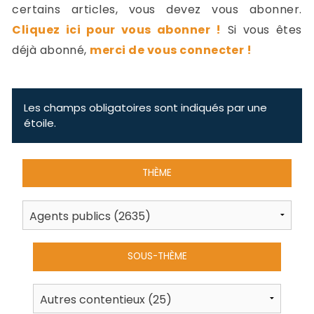
-
certains articles, vous devez vous abonner.
a
c
Cliquez ici pour vous abonner !
Si vous êtes
2
F
déjà abonné,
merci de vous connecter !
L
u
Les champs obligatoires sont indiqués par une
étoile.
THÈME
SOUS-THÈME