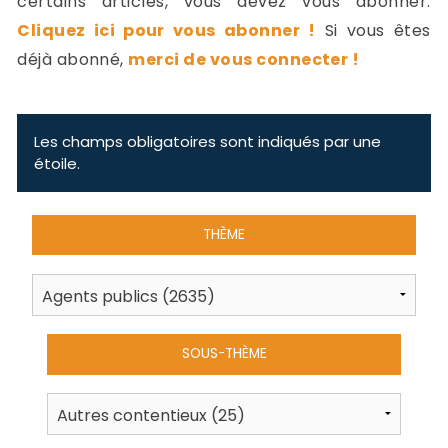
certains articles, vous devez vous abonner.
-
Cliquez ici pour vous abonner !
Si vous êtes
a
c
déjà abonné,
merci de vous connecter !
2
F
L
u
Les champs obligatoires sont indiqués par une
étoile.
THÈME
SOUS-THÈME