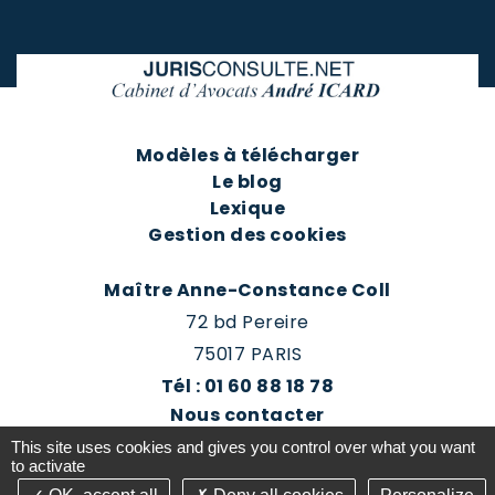
Modèles à télécharger
Le blog
Lexique
Gestion des cookies
Maître Anne-Constance Coll
72 bd Pereire
75017 PARIS
Tél : 01 60 88 18 78
Nous contacter
Prendre rendez-vous
This site uses cookies and gives you control over what you want
Espace client du cabinet
to activate