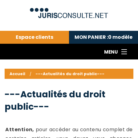
Espace clients
MON PANIER :
0
modèle
MENU
Le cabinet COLL
---Actualités du droit public---
L
Accueil
---Actualités du droit public---
Droit pénal---
c
Droit privé ---
C
---Actualités du droit
Abonnement aux actualités
C
public---
---Me contacter
C
B
-
d
-
Attention,
pour accéder au contenu complet de
h
-