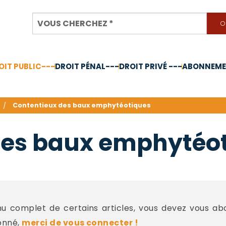
OIT PUBLIC---
DROIT PÉNAL---
DROIT PRIVÉ ---
ABONNEMEN
nnée 2024
Contentieux des baux emphytéotiques
des baux emphytéo
 complet de certains articles, vous devez vous a
onné,
merci de vous connecter !