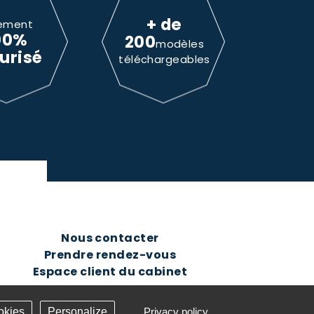
+ de
ement
00%
200
modèles
urisé
téléchargeables
Nous contacter
Prendre rendez-vous
Espace client du cabinet
okies
Personalize
Privacy policy