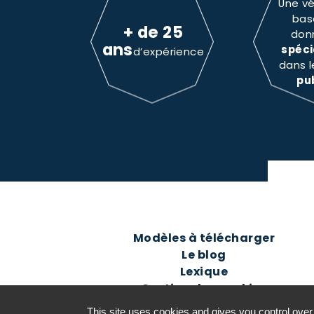
Une vé
bas
+ de 25
don
ans
spéci
d’expérience
dans 
pu
Modèles à télécharger
Le blog
Lexique
Gestion des cookies
This site uses cookies and gives you control over