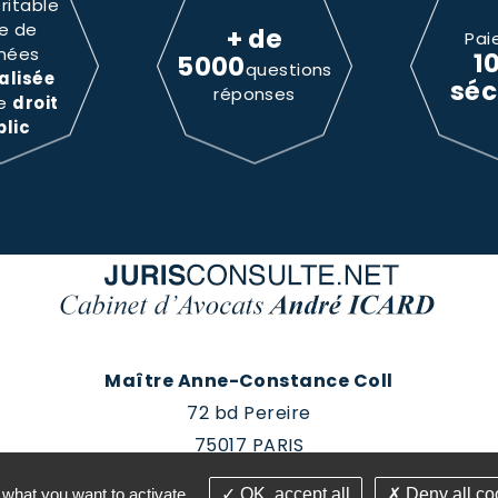
ritable
e de
+ de
Pai
nées
1
5000
questions
alisée
séc
réponses
le
droit
blic
Maître Anne-Constance Coll
72 bd Pereire
75017 PARIS
Tél : 01 60 88 18 78
 what you want to activate
OK, accept all
Deny all co