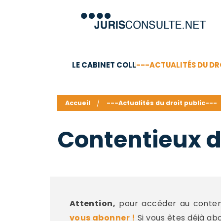
LE CABINET COLL
---ACTUALITÉS DU DR
C.V.
Compétences
Barême des honoraires - a
Accueil
---Actualités du droit public---
Contentieux 
Attention,
pour accéder au contenu
vous abonner !
Si vous êtes déjà ab