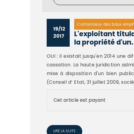
Contentieux des baux emph
19/12
L'exploitant titu
2017
la propriété d'un.
OUI : il existait jusqu'en 2014 une 
cassation. La haute juridiction adm
mise à disposition d'un bien publi
(Conseil d’ Etat, 31 juillet 2009, soci
Cet article est payant
LIRE LA SUITE