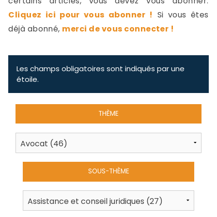
certains articles, vous devez vous abonner.
-
Cliquez ici pour vous abonner !
Si vous êtes
a
c
déjà abonné,
merci de vous connecter !
2
F
L
u
Les champs obligatoires sont indiqués par une
étoile.
THÈME
SOUS-THÈME