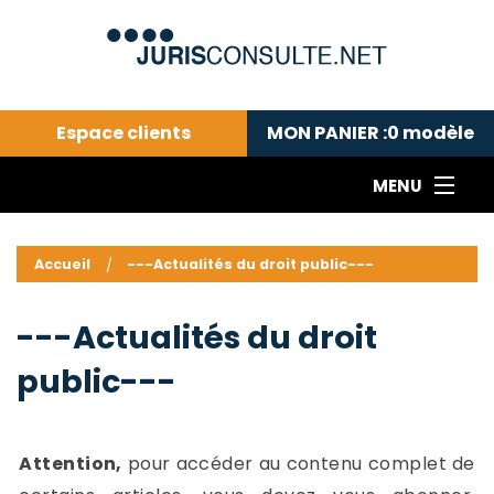
Espace clients
MON PANIER :
0
modèle
MENU
Le cabinet COLL
---Actualités du droit public---
L
Accueil
---Actualités du droit public---
Droit pénal---
c
Droit privé ---
C
---Actualités du droit
Abonnement aux actualités
C
public---
---Me contacter
C
B
-
d
-
Attention,
pour accéder au contenu complet de
h
-