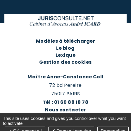
Modèles à télécharger
Le blog
Lexique
Gestion des cookies
Maître Anne-Constance Coll
72 bd Pereire
75017 PARIS
Tél : 01 60 88 18 78
Nous contacter
Prendre rendez-vous
This site uses cookies and gives you control over what you want
Espace client du cabinet
to activate