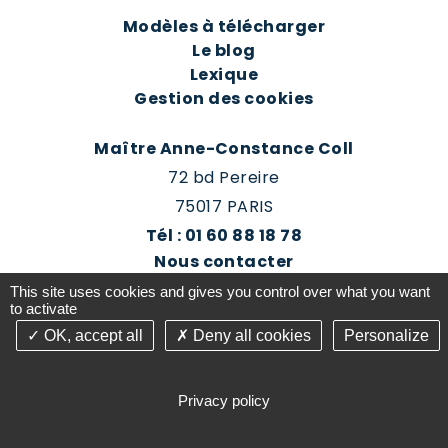
Modèles à télécharger
Le blog
Lexique
Gestion des cookies
Maître Anne-Constance Coll
72 bd Pereire
75017 PARIS
Tél : 01 60 88 18 78
Nous contacter
Prendre rendez-vous
This site uses cookies and gives you control over what you want
Espace client du cabinet
to activate
OK, accept all
Deny all cookies
Personalize
©2016-26 Jurisconsulte - Tous droits réservés -
Conception Absolute Communication & Création
Privacy policy
Answeb -
Gestion cookies
Plan du site
Mentions légales