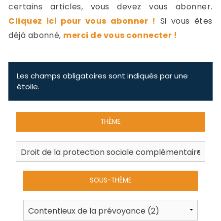
-
certains articles, vous devez vous abonner.
a
c
Cliquez ici pour vous abonner !
Si vous êtes
2
F
déjà abonné,
merci de vous connecter !
L
u
Les champs obligatoires sont indiqués par une
étoile.
THÈME
SOUS-THÈME