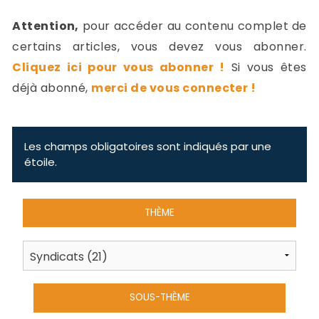
-
Attention,
pour accéder au contenu complet de
a
c
certains articles, vous devez vous abonner.
2
F
Cliquez ici pour vous abonner !
Si vous êtes
L
déjà abonné,
merci de vous connecter !
u
Les champs obligatoires sont indiqués par une
étoile.
THÈME
SOUS-THÈME