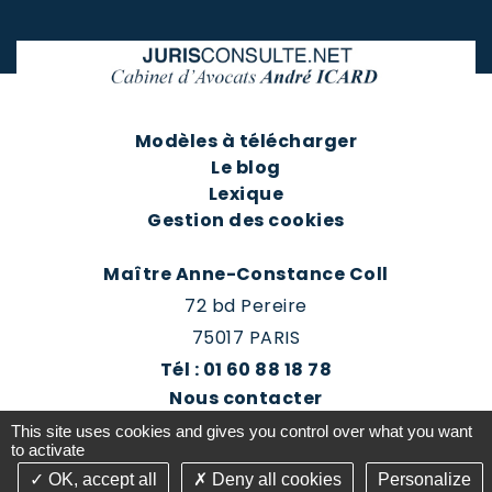
Modèles à télécharger
Le blog
Lexique
Gestion des cookies
Maître Anne-Constance Coll
72 bd Pereire
75017 PARIS
Tél : 01 60 88 18 78
Nous contacter
Prendre rendez-vous
This site uses cookies and gives you control over what you want
Espace client du cabinet
to activate
OK, accept all
Deny all cookies
Personalize