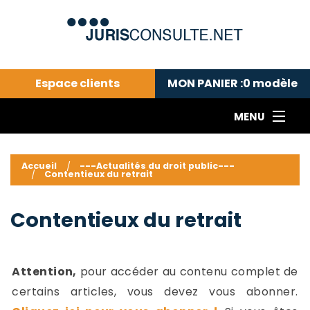
Espace clients
MON PANIER :
0
modèle
MENU
Le cabinet COLL
---Actualités du droit public---
L
Accueil
---Actualités du droit public---
Contentieux du retrait
Droit pénal---
c
Droit privé ---
C
Contentieux du retrait
Abonnement aux actualités
C
---Me contacter
C
B
-
Attention,
pour accéder au contenu complet de
d
-
certains articles, vous devez vous abonner.
h
-