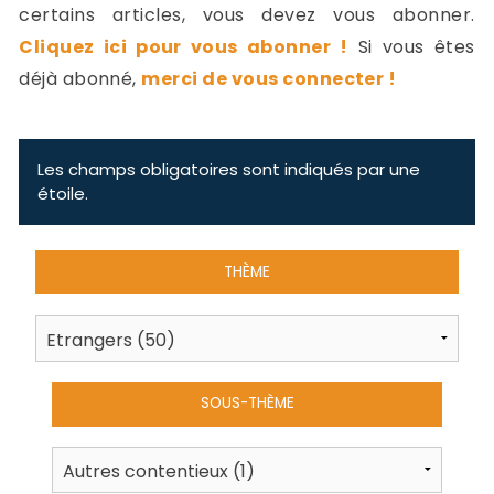
-
certains articles, vous devez vous abonner.
a
c
Cliquez ici pour vous abonner !
Si vous êtes
2
F
déjà abonné,
merci de vous connecter !
L
u
Les champs obligatoires sont indiqués par une
étoile.
THÈME
SOUS-THÈME