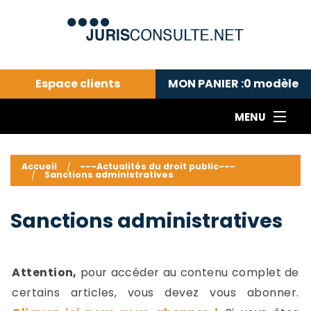
Espace clients
MON PANIER :
0
modèle
MENU
Le cabinet COLL
---Actualités du droit public---
L
Accueil
---Actualités du droit public---
Sanctions administratives
Droit pénal---
c
Droit privé ---
C
Sanctions administratives
Abonnement aux actualités
C
---Me contacter
C
B
-
Attention,
pour accéder au contenu complet de
d
-
certains articles, vous devez vous abonner.
h
-