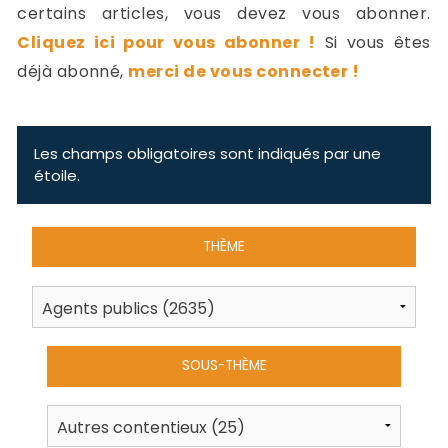
-
certains articles, vous devez vous abonner.
a
c
Cliquez ici pour vous abonner !
Si vous êtes
2
F
déjà abonné,
merci de vous connecter !
L
u
Les champs obligatoires sont indiqués par une
étoile.
THÈME
SOUS-THÈME