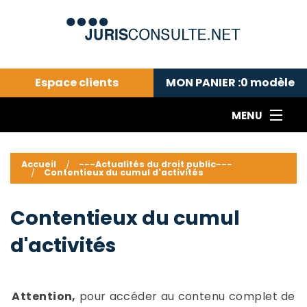
Espace clients
MON PANIER :
0
modèle
MENU
Le cabinet COLL
---Actualités du droit public---
L
Accueil
---Actualités du droit public---
Contentieux du cumul d'activités
Droit pénal---
c
Droit privé ---
C
Contentieux du cumul
Abonnement aux actualités
C
---Me contacter
C
d'activités
B
-
d
-
h
-
Attention,
pour accéder au contenu complet de